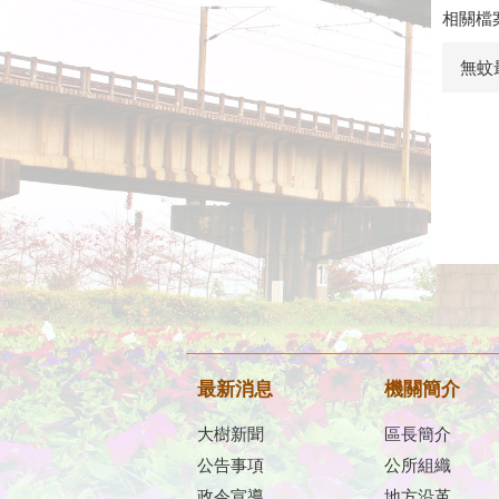
相關檔
無蚊
最新消息
機關簡介
大樹新聞
區長簡介
公告事項
公所組織
政令宣導
地方沿革