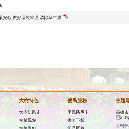
案
最安心!做好環境管理 清除孳生源
大樹特色
便民服務
主題
大樹趴趴走
里民防災卡
高雄市
照2.0
古蹟風貌
書表下載
大樹休
精華景點
常見問答