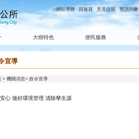
網站導覽
回首頁
意見信箱
雙語詞彙
:::
介
大樹特色
便民服務
令宣導
頁
機關消息
政令宣導
安心 做好環境管理 清除孳生源