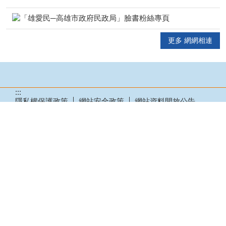
更多 網網相連
:::
隱私權保護政策
網站安全政策
網站資料開放公告
瀏覽人次：
94
本所地址：840010 高雄市大樹區龍目路158號
電話：07-6512003
傳真：07-6520638
服務時間：週一至週五上午 08:00~12:00，下午
13:30~17:30；週六、週日、例假日休息
Copyright© 高雄市大樹區公所
建議使用IE10.0 以上或Edge、Firefox、Chrome 瀏覽
器，最佳瀏覽解析度為1024*768