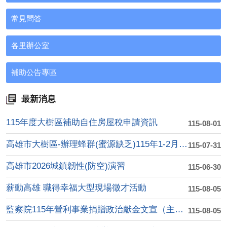
常見問答
各里辦公室
補助公告專區
最新消息
115年度大樹區補助自住房屋稅申請資訊
115-08-01
高雄市大樹區-辦理蜂群(蜜源缺乏)115年1-2月乾旱(遲發....
115-07-31
高雄市2026城鎮韌性(防空)演習
115-06-30
薪動高雄 職得幸福大型現場徵才活動
115-08-05
監察院115年營利事業捐贈政治獻金文宣（主題:陽光下的約定：....
115-08-05