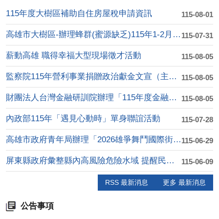
115年度大樹區補助自住房屋稅申請資訊
115-08-01
高雄市大樹區-辦理蜂群(蜜源缺乏)115年1-2月乾旱(遲發....
115-07-31
薪動高雄 職得幸福大型現場徵才活動
115-08-05
監察院115年營利事業捐贈政治獻金文宣（主題:陽光下的約定：....
115-08-05
財團法人台灣金融研訓院辦理「115年度金融知識線 上競賽」活....
115-08-05
內政部115年「遇見心動時」單身聯誼活動
115-07-28
高雄市政府青年局辦理「2026雄爭舞鬥國際街舞大賽」
115-06-29
屏東縣政府彙整縣內高風險危險水域 提醒民眾水域遊憩安全
115-06-09
RSS 最新消息
更多 最新消息
公告事項