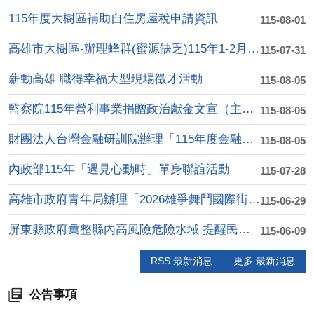
115年度大樹區補助自住房屋稅申請資訊
115-08-01
高雄市大樹區-辦理蜂群(蜜源缺乏)115年1-2月乾旱(遲發....
115-07-31
薪動高雄 職得幸福大型現場徵才活動
115-08-05
監察院115年營利事業捐贈政治獻金文宣（主題:陽光下的約定：....
115-08-05
財團法人台灣金融研訓院辦理「115年度金融知識線 上競賽」活....
115-08-05
內政部115年「遇見心動時」單身聯誼活動
115-07-28
高雄市政府青年局辦理「2026雄爭舞鬥國際街舞大賽」
115-06-29
屏東縣政府彙整縣內高風險危險水域 提醒民眾水域遊憩安全
115-06-09
RSS 最新消息
更多 最新消息
公告事項