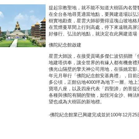
提起宗教聖地，就不能不知道大樹區內名聲
在全台各地尋覓適當地點，要興建道場以弘
樹實地勘查，星雲大師卻覺得這塊山坡地格
在荒煙蔓草間上行到高處，停下來遠眺高屏
好修行、弘法的地點，就決定在此興建道場
佛陀紀念館啟建
星雲大師說，在接受貢噶多傑仁波切捐贈「
地建塔供奉，讓全世界的有緣人都有機會禮
佛光山隔壁的擎天神公司用地，在張姚宏影、
年元月舉行「佛陀紀念館安基典禮」，目前已
多公頃，正館佔地4000坪為地下一層、地
寶塔八座，以及四座代表「四聖諦」的菩提
各種與佛陀有關的聖物，如恆河金沙、轉法
望也成為大樹區的新地標。
‧佛陀紀念館業已興建完成並於100年12月2