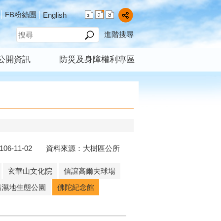
FB粉絲團
English
進階搜尋
公開資訊
防災及身障權利專區
106-11-02 資料來源：大樹區公所
玄華山文化院
信誼高爾夫球場
橋濕地生態公園
佛陀紀念館