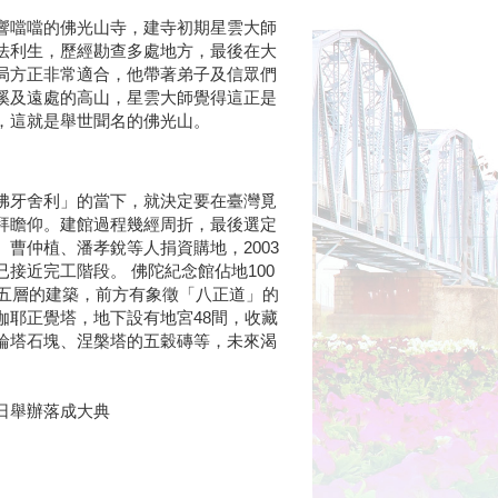
響噹噹的佛光山寺，建寺初期星雲大師
法利生，歷經勘查多處地方，最後在大
局方正非常適合，他帶著弟子及信眾們
溪及遠處的高山，星雲大師覺得這正是
，這就是舉世聞名的佛光山。
佛牙舍利」的當下，就決定要在臺灣覓
拜瞻仰。建館過程幾經周折，最後選定
曹仲植、潘孝銳等人捐資購地，2003
接近完工階段。 佛陀紀念館佔地100
上五層的建築，前方有象徵「八正道」的
伽耶正覺塔，地下設有地宮48間，收藏
輪塔石塊、涅槃塔的五穀磚等，未來渴
5日舉辦落成大典