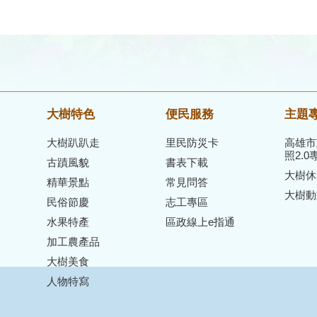
大樹特色
便民服務
主題
大樹趴趴走
里民防災卡
高雄市
照2.0
古蹟風貌
書表下載
大樹休
精華景點
常見問答
大樹動
民俗節慶
志工專區
水果特產
區政線上e指通
加工農產品
大樹美食
人物特寫