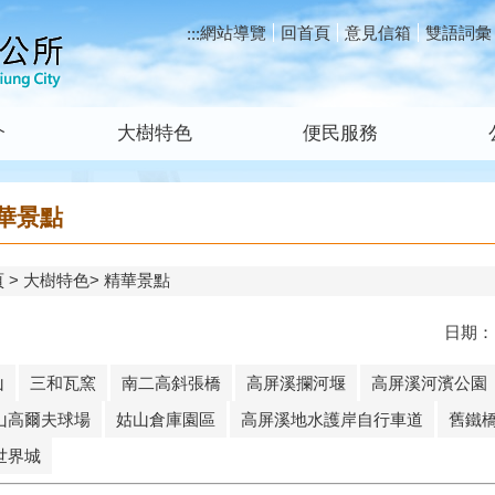
網站導覽
回首頁
意見信箱
雙語詞彙
:::
介
大樹特色
便民服務
華景點
頁
大樹特色
精華景點
日期：
山
三和瓦窯
南二高斜張橋
高屏溪攔河堰
高屏溪河濱公園
山高爾夫球場
姑山倉庫園區
高屏溪地水護岸自行車道
舊鐵
世界城