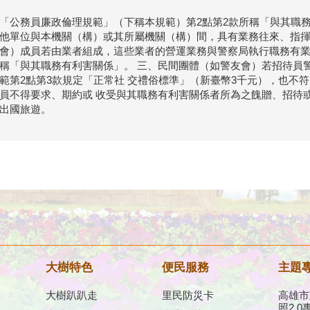
「公務員廉政倫理規範」（下稱本規範）第2點第2款所稱「與其職務
他單位與本機關（構）或其所屬機關（構）間，具有業務往來、指揮
會）成員若由業者組成，這些業者的營運業務與警察局執行職務有業務
稱「與其職務有利害關係」。 三、民間團體（如警友會）若招待員
範第2點第3款規定「正常社 交禮俗標準」（新臺幣3千元），也不
員不得要求、期約或 收受與其職務有利害關係者所為之餽贈、招待
出國旅遊。
大樹特色
便民服務
主題
大樹趴趴走
里民防災卡
高雄市
照2.0