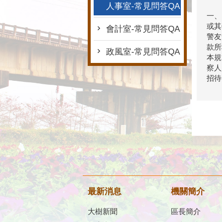
人事室-常見問答QA
一、
或其
會計室-常見問答QA
警友
款所
政風室-常見問答QA
本規
察人
招待
最新消息
機關簡介
大樹新聞
區長簡介