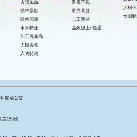
古蹟風貌
書表下載
大樹休
精華景點
常見問答
大樹動
民俗節慶
志工專區
水果特產
區政線上e指通
加工農產品
大樹美食
人物特寫
資料開放公告
目路158號